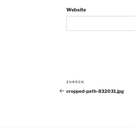
Website
Beitragsnavigation
Vorheriger
ZURÜCK
Beitrag
cropped-path-832031.jpg