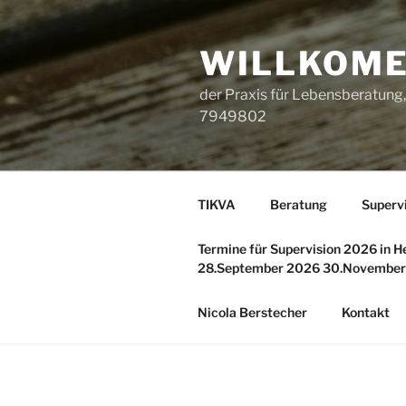
Zum
Inhalt
WILLKOMEN
springen
der Praxis für Lebensberatung
7949802
TIKVA
Beratung
Superv
Termine für Supervision 2026 in H
28.September 2026 30.November
Nicola Berstecher
Kontakt